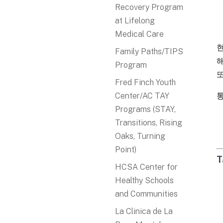
Recovery Program
at Lifelong
Medical Care
현
Family Paths/TIPS
해
Program
또
Fred Finch Youth
Center/AC TAY
Programs (STAY,
Transitions, Rising
Oaks, Turning
Point)
T
HCSA Center for
Healthy Schools
and Communities
La Clinica de La