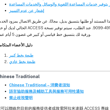
 بتوفير خدمات المساعدة اللغوية والوسائل والخدمات المساعدة
إشعار عن عدم التمييز
لمستند أو طلبها بتنسيق بديل، مجانًا، عن طريق الاتصال بمزود الخدم
الحالي  ACCESS الخاص بمقاطعة ألاميدا على الرقم 1-800-491-9099. عند الطلب، سيتم توفير نسخة
ورقية لك بتنسيق خط قياسي أو كبير في غضون 5 أيام عمل.
دليل الأعضاء المتكام
طبعة بخط كبير
طبعة بخط عادي
hinese Traditional
Chinese Traditional – 消費者須知
語言協助服務及輔助工具與服務可用性通知
禁止歧視聲明
可以聯絡您目前的服務提供者或致電阿拉米達縣 ACCESS 專線 1-