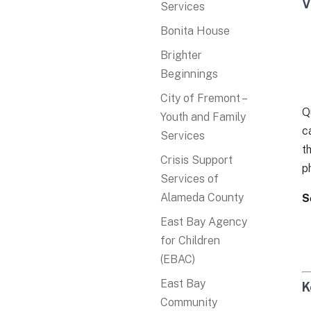
V
Services
Bonita House
Brighter
Beginnings
City of Fremont –
Q
Youth and Family
c
Services
t
Crisis Support
p
Services of
Alameda County
S
East Bay Agency
for Children
(EBAC)
East Bay
K
Community