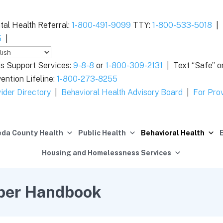
al Health Referral:
1-800-491-9099
TTY:
1-800-533-5018
|
5
|
is Support Services:
9-8-8
or
1-800-309-2131
|
Text “Safe” o
ention Lifeline:
1-800-273-8255
ider Directory
|
Behavioral Health Advisory Board
|
For Pro
da County Health
Public Health
Behavioral Health
Housing and Homelessness Services
ber Handbook