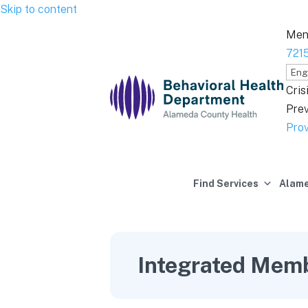
Skip to content
Ment
721
Cris
Prev
Prov
Find Services
Alame
Integrated Mem