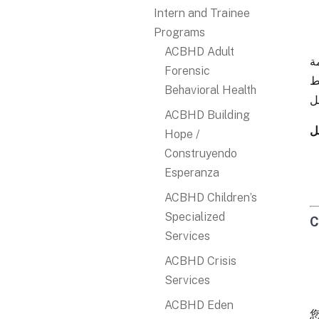
Intern and Trainee
Programs
ACBHD Adult
ة
Forensic
لديك أو خط
Behavioral Health
ACBHD Building
ل
Hope /
Construyendo
Esperanza
ACBHD Children’s
Specialized
C
Services
ACBHD Crisis
Services
ACBHD Eden
您