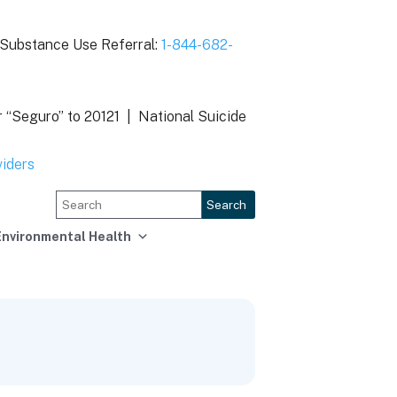
Substance Use Referral:
1-844-682-
r “Seguro” to 20121 |
National Suicide
viders
Search
Environmental Health