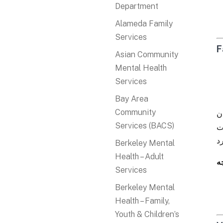
Department
Alameda Family
Services
F
Asian Community
Mental Health
Services
Bay Area
Community
تان
Services (BACS)
ت
Berkeley Mental
Health – Adult
ه
Services
Berkeley Mental
Health – Family,
Youth & Children’s