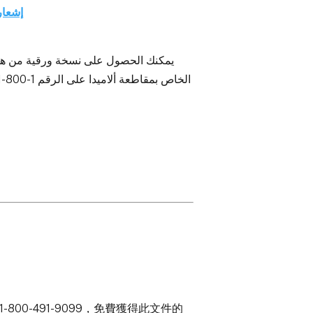
إشعار
يمكنك الحصول على نسخة ورقية من هذا ا
800-491-9099，免費獲得此文件的