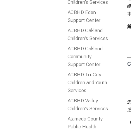
Children’s Services
ACBHD Eden
Support Center
ACBHD Oakland
Children’s Services
ACBHD Oakland
Community
C
Support Center
ACBHD Tri-City
Children and Youth
Services
ACBHD Valley
您
Children’s Services
Alameda County
Public Health