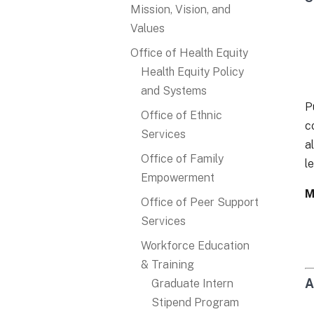
Mission, Vision, and
Values
Office of Health Equity
Health Equity Policy
and Systems
P
Office of Ethnic
c
Services
a
Office of Family
l
Empowerment
M
Office of Peer Support
Services
Workforce Education
& Training
A
Graduate Intern
Stipend Program