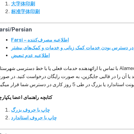
大字体印刷
标准字体印刷
arsi/Persian
Farsi – اطلاعیه مصرف‌کننده
 در دسترس بودن خدمات کمک زبانی و خدمات و کمک‌های بیشتر
اطلاعیه عدم تبعیض
با تماس با ارائهدهنده خدمات فعلی یا با خط دسترسی شهرس Alameda به شماره 1-800-491-9099، میتوانید
 یا آن را در قالبی جایگزین، به صورت رایگان درخواست کنید. در صور
کتابچه راهنمای اعضا یکپارچ
چاپ با حروف بزرگ
چاپ با حروف استاندارد