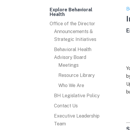
B
Explore Behavioral
Health
Office of the Director
E
Announcements &
Strategic Initiatives
Behavioral Health
Advisory Board
Meetings
Y
Resource Library
b
U
Who We Are
b
BH Legislative Policy
Contact Us
Executive Leadership
Team
S